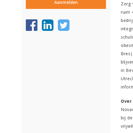
Zorg 
ruim 
bedri
integ
schul
obesi
Bres)
blijv
in Be
Utrec
infor
Over
Novad
bij d
vrijw