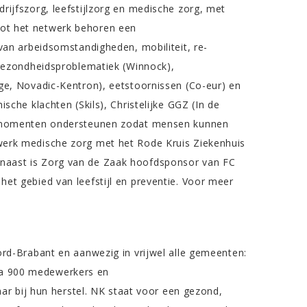
rijfszorg, leefstijlzorg en medische zorg, met
Tot het netwerk behoren een
 van arbeidsomstandigheden, mobiliteit, re-
 gezondheidsproblematiek (Winnock),
nge, Novadic-Kentron), eetstoornissen (Co-eur) en
sche klachten (Skils), Christelijke GGZ (In de
le momenten ondersteunen zodat mensen kunnen
werk medische zorg met het Rode Kruis Ziekenhuis
naast is Zorg van de Zaak hoofdsponsor van FC
et gebied van leefstijl en preventie. Voor meer
ord-Brabant en aanwezig in vrijwel alle gemeenten:
ijna 900 medewerkers en
aar bij hun herstel. NK staat voor een gezond,