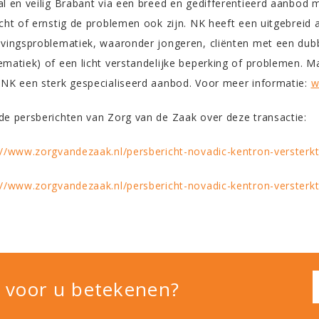
al en veilig Brabant via een breed en gedifferentieerd aanbod m
icht of ernstig de problemen ook zijn. NK heeft een uitgebre
avingsproblematiek, waaronder jongeren, cliënten met een dub
ematiek) of een licht verstandelijke beperking of problemen. M
 NK een sterk gespecialiseerd aanbod. Voor meer informatie:
w
de persberichten van Zorg van de Zaak over deze transactie:
://www.zorgvandezaak.nl/persbericht-novadic-kentron-versterkt
://www.zorgvandezaak.nl/persbericht-novadic-kentron-versterk
 voor u betekenen?