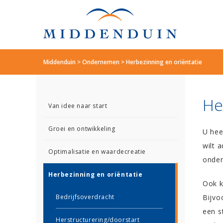
Middenduin
>
Ondernemen
>
Herbezinning en oriëntatie
He
Van idee naar start
Groei en ontwikkeling
U hee
wilt 
Optimalisatie en waardecreatie
onder
Herbezinning en oriëntatie
Ook k
Bedrijfsoverdracht
Bijvo
een s
Herstructurering/doorstart