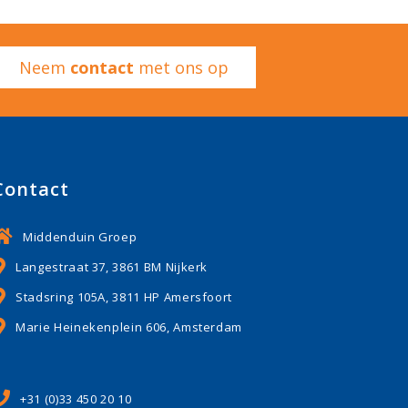
Neem
contact
met ons op
Contact
Middenduin Groep
Langestraat 37, 3861 BM Nijkerk
Stadsring 105A, 3811 HP Amersfoort
Marie Heinekenplein 606, Amsterdam
+31 (0)33 450 20 10