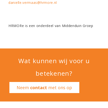
danielle.vermaas@hrmore.nl
HRMORe is een onderdeel van Middenduin Groep
Wat kunnen wij voor u
betekenen?
Neem
contact
met ons op