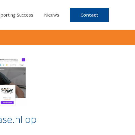
porting Success
Nieuws
Contact
ase.nl op