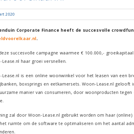
art 2020
enduin Corporate Finance heeft de succesvolle crowdfu
ldvoorelkaar.nl
.
eze succesvolle campagne waarmee € 100.000,- groeikapitaal i
Lease.nl haar groei versnellen.
Lease.nl is een online woonwinkel voor het leasen van een br
)banken, boxsprings en eetkamersets. Woon-Lease.nl gelooft in 
uurzame manier van consumeren, door woonproducten tegen 
e.
ning zal door Woon-Lease.nl gebruikt worden om haar (online) m
 het ruimte om de software te optimaliseren om het aantal admi
nderen.