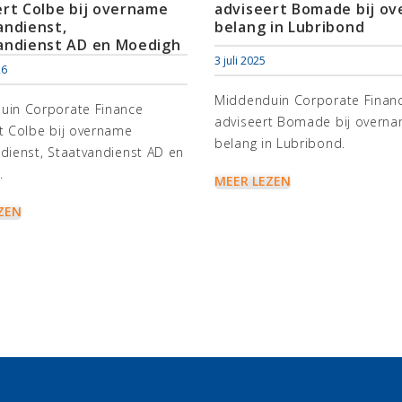
ert Colbe bij overname
adviseert Bomade bij o
andienst,
belang in Lubribond
andienst AD en Moedigh
3 juli 2025
26
Middenduin Corporate Finan
uin Corporate Finance
adviseert Bomade bij overn
t Colbe bij overname
belang in Lubribond.
dienst, Staatvandienst AD en
.
MEER LEZEN
ZEN